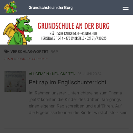
Zum Inhalt springen
VERSCHLAGWORTET:
RAP
START
»
POSTS TAGGED "RAP"
ALLGEMEIN
/
NEUIGKEITEN
26. JUNI 2024
Pet rap im Englischunterricht
Im Rahmen unserer Unterrichtsreihe zum Thema
„pets“ konnten die Kinder des dritten Jahrgangs
einen eigenen Rap schreiben und aufführen. Auf
die Ergebnisse können die Kinder wirklich stolz sein.