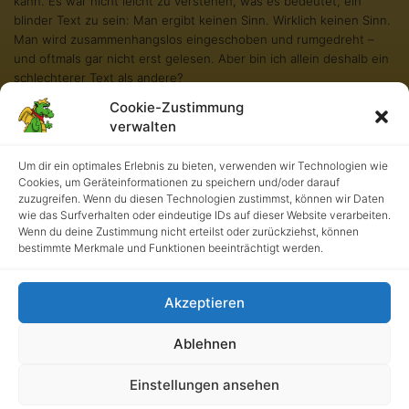
kann. Es war nicht leicht zu verstehen, was es bedeutet, ein
blinder Text zu sein: Man ergibt keinen Sinn. Wirklich keinen Sinn.
Man wird zusammenhangslos eingeschoben und rumgedreht –
und oftmals gar nicht erst gelesen. Aber bin ich allein deshalb ein
schlechterer Text als andere?
Cookie-Zustimmung
Na gut, ich werde nie in den Bestsellerlisten stehen. Aber andere
verwalten
Texte schaffen das auch nicht. Und darum stört es mich nicht
besonders blind zu sein. Und sollten Sie diese Zeilen noch immer
lesen, so habe ich als kleiner Blindtext etwas geschafft, wovon all
Um dir ein optimales Erlebnis zu bieten, verwenden wir Technologien wie
Cookies, um Geräteinformationen zu speichern und/oder darauf
die richtigen und wichtigen Texte meist nur träumen.
zuzugreifen. Wenn du diesen Technologien zustimmst, können wir Daten
wie das Surfverhalten oder eindeutige IDs auf dieser Website verarbeiten.
Wenn du deine Zustimmung nicht erteilst oder zurückziehst, können
bestimmte Merkmale und Funktionen beeinträchtigt werden.
Akzeptieren
Ablehnen
Kath. Grundschule an der Burg • UrhG 2026. Alle Rechte
Einstellungen ansehen
vorbehalten.