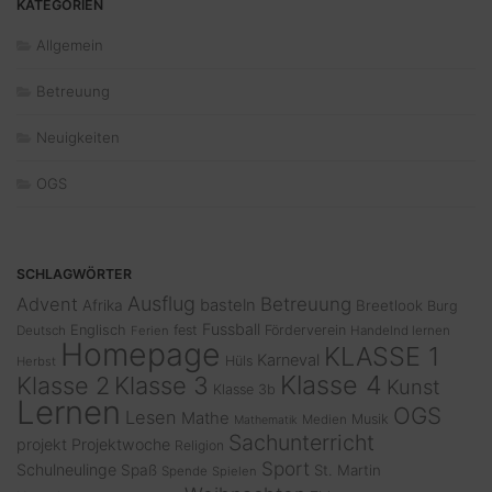
KATEGORIEN
Allgemein
Betreuung
Neuigkeiten
OGS
SCHLAGWÖRTER
Ausflug
Advent
Betreuung
basteln
Afrika
Breetlook
Burg
Fussball
Englisch
fest
Förderverein
Deutsch
Ferien
Handelnd lernen
Homepage
KLASSE 1
Karneval
Hüls
Herbst
Klasse 4
Klasse 2
Klasse 3
Kunst
Klasse 3b
Lernen
OGS
Lesen
Mathe
Musik
Medien
Mathematik
Sachunterricht
projekt
Projektwoche
Religion
Sport
Schulneulinge
Spaß
St. Martin
Spende
Spielen