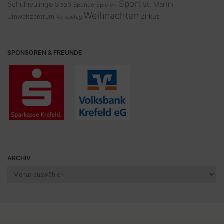
Sport
Schulneulinge
Spaß
St. Martin
Spende
Spielen
Weihnachten
Zirkus
Umweltzentrum
Vorlesetag
SPONSOREN & FREUNDE
ARCHIV
Archiv