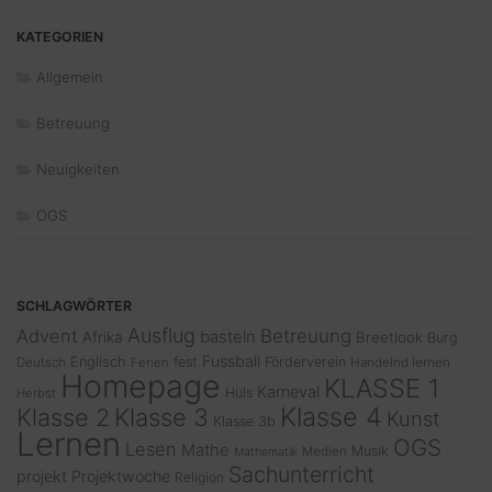
KATEGORIEN
Allgemein
Betreuung
Neuigkeiten
OGS
SCHLAGWÖRTER
Ausflug
Advent
Betreuung
basteln
Afrika
Breetlook
Burg
Fussball
Englisch
fest
Förderverein
Deutsch
Ferien
Handelnd lernen
Homepage
KLASSE 1
Karneval
Hüls
Herbst
Klasse 4
Klasse 2
Klasse 3
Kunst
Klasse 3b
Lernen
OGS
Lesen
Mathe
Musik
Medien
Mathematik
Sachunterricht
projekt
Projektwoche
Religion