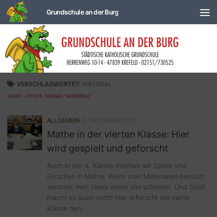
Zum Inhalt springen
VERSCHLAGWORTET:
MATERIAL
START
»
POSTS TAGGED "MATERIAL"
ALLGEMEIN
3. DEZEMBER 2021
Mathe in der vierten Klasse: Hier
wird gespielt und geforscht
Auch in der 4. Klasse machen wir Spiele und
Forschen in Mathe. Wenn man Materialien benutzt
versteht man vieles direkt viel schneller. Und Spaß
macht es auch noch! Hier erforscht die vierte
Klasse den...