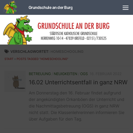
Zum Inhalt springen
VERSCHLAGWORTET:
HOMESCHOOLING
START
»
POSTS TAGGED "HOMESCHOOLING"
BETREUUNG
/
NEUIGKEITEN
/
OGS
16. FEBRUAR 2022
16.02 Unterrichtsentfall in ganz NRW
Am Donnerstag den 16. Februar findet aufgrund
der angekündigten Orkanböen der Unterricht und
die Nachmittagsbetreuung (OGS) in ganz NRW
nicht statt. Die Klassenlehrerinnen informieren Sie
über Aufgaben für den Tag.