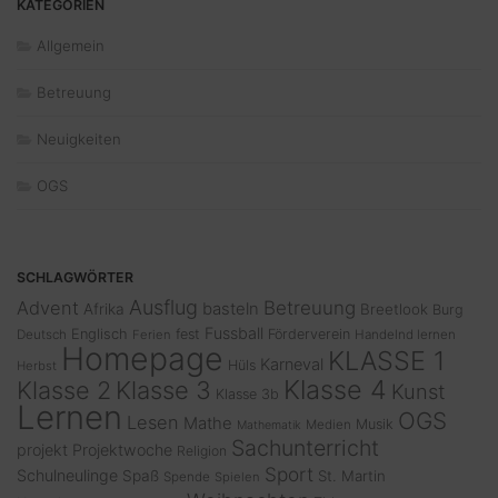
KATEGORIEN
Allgemein
Betreuung
Neuigkeiten
OGS
SCHLAGWÖRTER
Ausflug
Advent
Betreuung
basteln
Afrika
Breetlook
Burg
Fussball
Englisch
fest
Förderverein
Deutsch
Ferien
Handelnd lernen
Homepage
KLASSE 1
Karneval
Hüls
Herbst
Klasse 4
Klasse 2
Klasse 3
Kunst
Klasse 3b
Lernen
OGS
Lesen
Mathe
Musik
Medien
Mathematik
Sachunterricht
projekt
Projektwoche
Religion
Sport
Schulneulinge
Spaß
St. Martin
Spende
Spielen