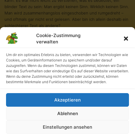
kann. Es war nicht leicht zu verstehen, was es bedeutet, ein
blinder Text zu sein: Man ergibt keinen Sinn. Wirklich keinen Sinn.
Man wird zusammenhangslos eingeschoben und rumgedreht –
und oftmals gar nicht erst gelesen. Aber bin ich allein deshalb ein
schlechterer Text als andere?
Cookie-Zustimmung
Na gut, ich werde nie in den Bestsellerlisten stehen. Aber andere
verwalten
Texte schaffen das auch nicht. Und darum stört es mich nicht
besonders blind zu sein. Und sollten Sie diese Zeilen noch immer
lesen, so habe ich als kleiner Blindtext etwas geschafft, wovon all
Um dir ein optimales Erlebnis zu bieten, verwenden wir Technologien wie
Cookies, um Geräteinformationen zu speichern und/oder darauf
die richtigen und wichtigen Texte meist nur träumen.
zuzugreifen. Wenn du diesen Technologien zustimmst, können wir Daten
wie das Surfverhalten oder eindeutige IDs auf dieser Website verarbeiten.
Wenn du deine Zustimmung nicht erteilst oder zurückziehst, können
bestimmte Merkmale und Funktionen beeinträchtigt werden.
Akzeptieren
Ablehnen
Kath. Grundschule an der Burg • UrhG 2026. Alle Rechte
Einstellungen ansehen
vorbehalten.