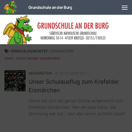
Zum Inhalt springen
VERSCHLAGWORTET:
EISMÄRCHEN
START
»
POSTS TAGGED "EISMÄRCHEN"
NEUIGKEITEN
18. DEZEMBER 2017
Unser Schulausflug zum Krefelder
Eismärchen
Heute hat sich die ganze Schule aufgemacht zum
Krefelder Eismärchen. Hier ein paar Fotos. Die
Stimmung war toll… und alle hatten sichtlich Spaß!