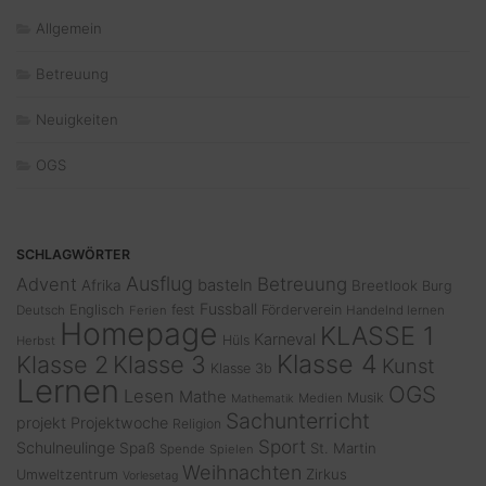
Allgemein
Betreuung
Neuigkeiten
OGS
SCHLAGWÖRTER
Ausflug
Advent
Betreuung
basteln
Afrika
Breetlook
Burg
Fussball
Englisch
fest
Förderverein
Deutsch
Ferien
Handelnd lernen
Homepage
KLASSE 1
Karneval
Hüls
Herbst
Klasse 4
Klasse 2
Klasse 3
Kunst
Klasse 3b
Lernen
OGS
Lesen
Mathe
Musik
Medien
Mathematik
Sachunterricht
projekt
Projektwoche
Religion
Sport
Schulneulinge
Spaß
St. Martin
Spende
Spielen
Weihnachten
Zirkus
Umweltzentrum
Vorlesetag