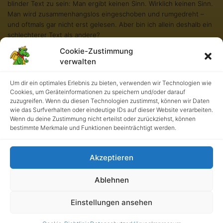
blinder Text zu sein: Man ergibt keinen Sinn. Wirklich keinen Sinn.
Man wird zusammenhangslos eingeschoben und rumgedreht –
und oftmals gar nicht erst gelesen. Aber bin ich allein deshalb ein
schlechterer Text als andere?
Cookie-Zustimmung
Na gut, ich werde nie in den Bestsellerlisten stehen. Aber andere
verwalten
Texte schaffen das auch nicht. Und darum stört es mich nicht
besonders blind zu sein. Und sollten Sie diese Zeilen noch immer
lesen, so habe ich als kleiner Blindtext etwas geschafft, wovon all
Um dir ein optimales Erlebnis zu bieten, verwenden wir Technologien wie
Cookies, um Geräteinformationen zu speichern und/oder darauf
die richtigen und wichtigen Texte meist nur träumen.
zuzugreifen. Wenn du diesen Technologien zustimmst, können wir Daten
wie das Surfverhalten oder eindeutige IDs auf dieser Website verarbeiten.
Wenn du deine Zustimmung nicht erteilst oder zurückziehst, können
bestimmte Merkmale und Funktionen beeinträchtigt werden.
Akzeptieren
Ablehnen
Kath. Grundschule an der Burg • UrhG 2026. Alle Rechte
Einstellungen ansehen
vorbehalten.