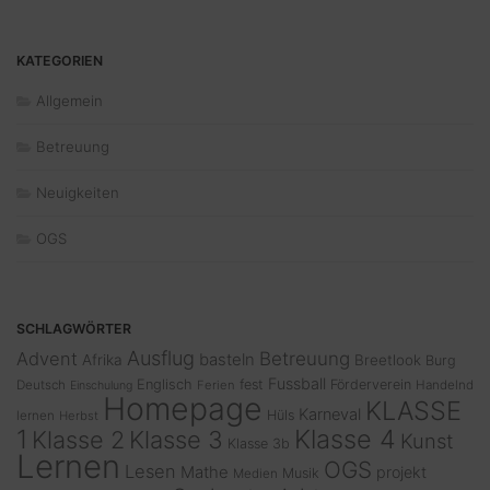
KATEGORIEN
Allgemein
Betreuung
Neuigkeiten
OGS
SCHLAGWÖRTER
Ausflug
Advent
Betreuung
basteln
Afrika
Breetlook
Burg
Fussball
Englisch
fest
Förderverein
Deutsch
Ferien
Handelnd
Einschulung
Homepage
KLASSE
Karneval
Hüls
lernen
Herbst
1
Klasse 4
Klasse 2
Klasse 3
Kunst
Klasse 3b
Lernen
OGS
Lesen
Mathe
projekt
Musik
Medien