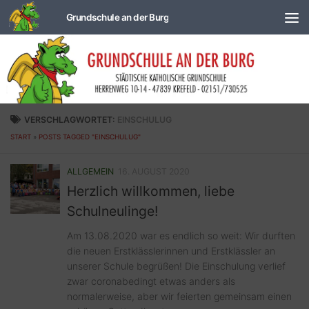
Zum Inhalt springen
VERSCHLAGWORTET:
EINSCHULUG
START
»
POSTS TAGGED "EINSCHULUG"
ALLGEMEIN
16. AUGUST 2020
Herzlich willkommen, liebe
Schulneulinge!
Am 13.08.2020 war es endlich so weit: Wir durften
die neuen Erstklässlerinnen und Erstklässler an
unserer Schule begrüßen! Die Einschulung verlief
zwar coronabedingt etwas anders als
normalerweise, aber wir feierten gemeinsam einen