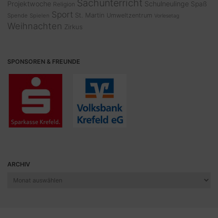
Sachunterricht
Projektwoche
Schulneulinge
Spaß
Religion
Sport
St. Martin
Umweltzentrum
Spende
Spielen
Vorlesetag
Weihnachten
Zirkus
SPONSOREN & FREUNDE
ARCHIV
Archiv