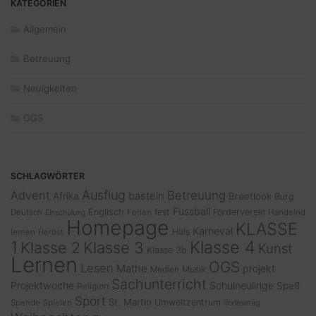
KATEGORIEN
Allgemein
Betreuung
Neuigkeiten
OGS
SCHLAGWÖRTER
Ausflug
Advent
Betreuung
basteln
Afrika
Breetlook
Burg
Fussball
Englisch
fest
Förderverein
Deutsch
Ferien
Handelnd
Einschulung
Homepage
KLASSE
Karneval
Hüls
lernen
Herbst
1
Klasse 4
Klasse 2
Klasse 3
Kunst
Klasse 3b
Lernen
OGS
Lesen
Mathe
projekt
Musik
Medien
Sachunterricht
Projektwoche
Schulneulinge
Spaß
Religion
Sport
St. Martin
Umweltzentrum
Spende
Spielen
Vorlesetag