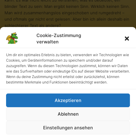
blinder Text zu sein: Man ergibt keinen Sinn. Wirklich keinen Sinn.
Man wird zusammenhangslos eingeschoben und rumgedreht –
und oftmals gar nicht erst gelesen. Aber bin ich allein deshalb ein
schlechterer Text als andere?
Cookie-Zustimmung
Na gut, ich werde nie in den Bestsellerlisten stehen. Aber andere
verwalten
Texte schaffen das auch nicht. Und darum stört es mich nicht
besonders blind zu sein. Und sollten Sie diese Zeilen noch immer
lesen, so habe ich als kleiner Blindtext etwas geschafft, wovon all
Um dir ein optimales Erlebnis zu bieten, verwenden wir Technologien wie
Cookies, um Geräteinformationen zu speichern und/oder darauf
die richtigen und wichtigen Texte meist nur träumen.
zuzugreifen. Wenn du diesen Technologien zustimmst, können wir Daten
wie das Surfverhalten oder eindeutige IDs auf dieser Website verarbeiten.
Wenn du deine Zustimmung nicht erteilst oder zurückziehst, können
bestimmte Merkmale und Funktionen beeinträchtigt werden.
Akzeptieren
Ablehnen
Kath. Grundschule an der Burg • UrhG 2026. Alle Rechte
Einstellungen ansehen
vorbehalten.