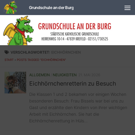
Zum Inhalt springen
VERSCHLAGWORTET:
EICHHÖRNCHEN
START
»
POSTS TAGGED "EICHHÖRNCHEN"
ALLGEMEIN
/
NEUIGKEITEN
21. MAI 2026
Eichhörnchenretterin zu Besuch
Die Klassen 1 und 2 bekamen vor einigen Wochen
besonderen Besuch: Frau Bissels war bei uns zu
Gast und erzählte den Kindern von ihrer wichtigen
Arbeit mit Eichhörnchen. Sie hat die
Eichhörnchenrettung in Hüls...