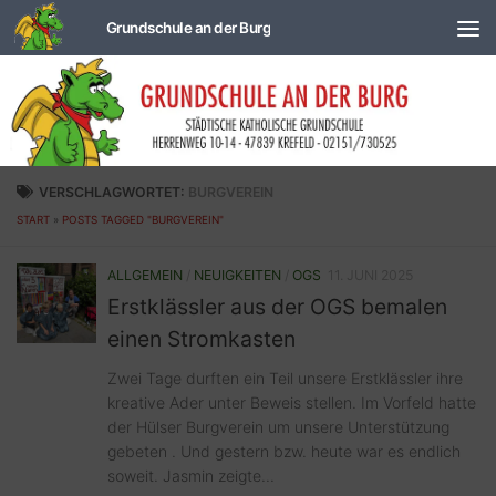
Zum Inhalt springen
VERSCHLAGWORTET:
BURGVEREIN
START
»
POSTS TAGGED "BURGVEREIN"
ALLGEMEIN
/
NEUIGKEITEN
/
OGS
11. JUNI 2025
Erstklässler aus der OGS bemalen
einen Stromkasten
Zwei Tage durften ein Teil unsere Erstklässler ihre
kreative Ader unter Beweis stellen. Im Vorfeld hatte
der Hülser Burgverein um unsere Unterstützung
gebeten . Und gestern bzw. heute war es endlich
soweit. Jasmin zeigte...