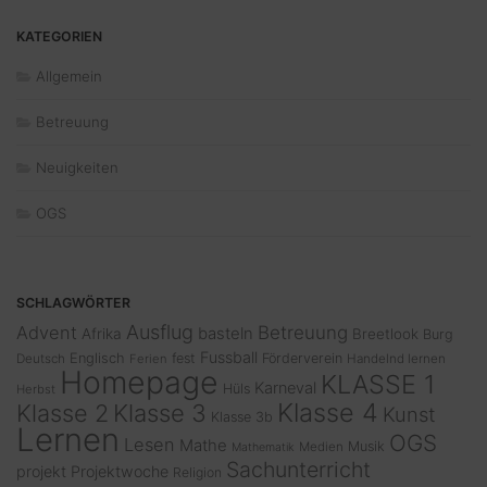
KATEGORIEN
Allgemein
Betreuung
Neuigkeiten
OGS
SCHLAGWÖRTER
Ausflug
Advent
Betreuung
basteln
Afrika
Breetlook
Burg
Fussball
Englisch
fest
Förderverein
Deutsch
Ferien
Handelnd lernen
Homepage
KLASSE 1
Karneval
Hüls
Herbst
Klasse 4
Klasse 2
Klasse 3
Kunst
Klasse 3b
Lernen
OGS
Lesen
Mathe
Musik
Medien
Mathematik
Sachunterricht
projekt
Projektwoche
Religion