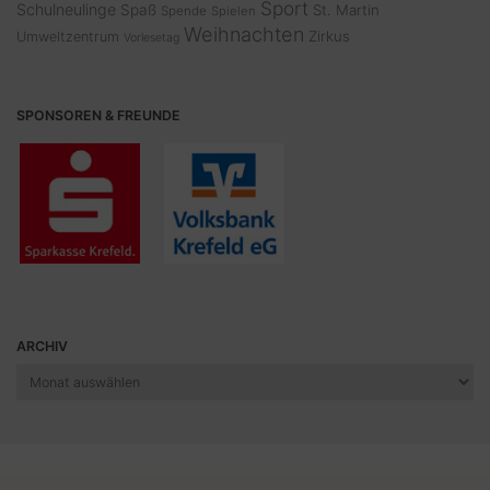
Sport
Schulneulinge
Spaß
St. Martin
Spende
Spielen
Weihnachten
Zirkus
Umweltzentrum
Vorlesetag
SPONSOREN & FREUNDE
ARCHIV
Archiv