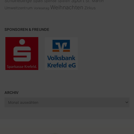
Sport
Schulneulinge
Spaß
St. Martin
Spende
Spielen
Weihnachten
Zirkus
Umweltzentrum
Vorlesetag
SPONSOREN & FREUNDE
ARCHIV
Archiv