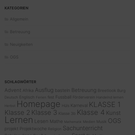
KATEGORIEN
Allgemein
Betreuung
Neuigkeiten
OGS
SCHLAGWÖRTER
Ausflug
Advent
Betreuung
basteln
Afrika
Breetlook
Burg
Fussball
Englisch
fest
Förderverein
Deutsch
Ferien
Handelnd lernen
Homepage
KLASSE 1
Karneval
Hüls
Herbst
Klasse 4
Klasse 2
Klasse 3
Kunst
Klasse 3b
Lernen
OGS
Lesen
Mathe
Musik
Medien
Mathematik
Sachunterricht
projekt
Projektwoche
Religion