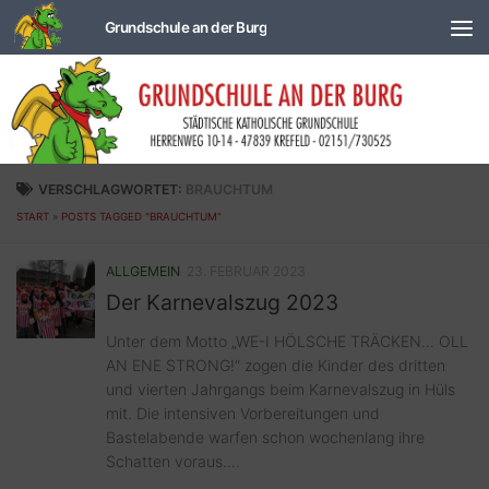
Zum Inhalt springen
VERSCHLAGWORTET:
BRAUCHTUM
START
»
POSTS TAGGED "BRAUCHTUM"
ALLGEMEIN
23. FEBRUAR 2023
Der Karnevalszug 2023
Unter dem Motto „WE-I HÖLSCHE TRÄCKEN… OLL
AN ENE STRONG!“ zogen die Kinder des dritten
und vierten Jahrgangs beim Karnevalszug in Hüls
mit. Die intensiven Vorbereitungen und
Bastelabende warfen schon wochenlang ihre
Schatten voraus....