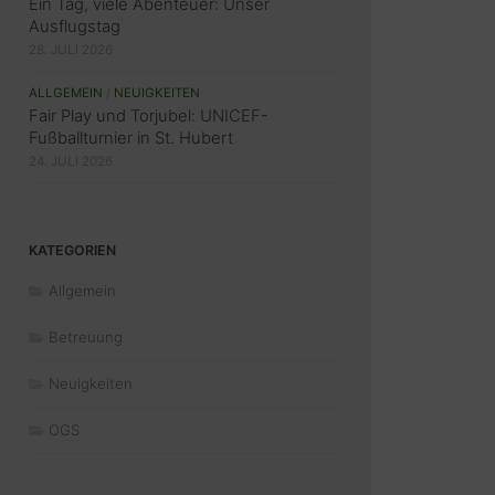
Ein Tag, viele Abenteuer: Unser
Ausflugstag
28. JULI 2026
ALLGEMEIN
/
NEUIGKEITEN
Fair Play und Torjubel: UNICEF-
Fußballturnier in St. Hubert
24. JULI 2026
KATEGORIEN
Allgemein
Betreuung
Neuigkeiten
OGS