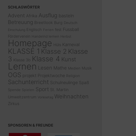
SCHLAGWÖRTER
Ausflug
Advent
basteln
Afrika
Betreuung
Breetlook
Burg
Deutsch
Fussball
Englisch
fest
Ferien
Einschulung
Förderverein
Handelnd lernen
Herbst
Homepage
Karneval
Hüls
KLASSE 1
Klasse 2
Klasse
Klasse 4
3
Kunst
Klasse 3b
Lernen
Lesen
Mathe
Musik
Medien
OGS
projekt
Projektwoche
Religion
Sachunterricht
Schulneulinge
Spaß
Sport
St. Martin
Spende
Spielen
Weihnachten
Umweltzentrum
Vorlesetag
Zirkus
SPONSOREN & FREUNDE