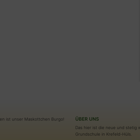
ÜBER UNS
en ist unser Maskottchen Burgo!
Das hier ist die neue und steti
Grundschule in Krefeld-Hüls.