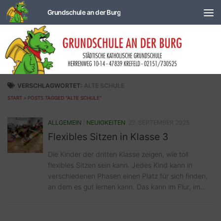
Zum Inhalt springen
VERSCHLAGWORTET:
ALTE SCHULE
START
»
POSTS TAGGED "ALTE SCHULE"
ALLGEMEIN
/
NEUIGKEITEN
22. SEPTEMBER 2025
Flexibles Sitzen in Klasse 3
Die Kinder der dritten Klasse zeigen, wie toll
flexibles Sitzen sein kann. Jedes Kind kann in
verschiedenen Phasen einen Platz für sich finden,
an dem es gut lernen kann. Das kann im Flur, im...