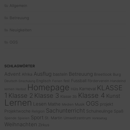
Allgemein
Betreuung
Neuigkeiten
OGS
SCHLAGWÖRTER
Ausflug
Advent
Betreuung
basteln
Afrika
Breetlook
Burg
Fussball
Englisch
fest
Förderverein
Deutsch
Ferien
Handelnd
Einschulung
Homepage
KLASSE
Karneval
Hüls
lernen
Herbst
1
Klasse 4
Klasse 2
Klasse 3
Kunst
Klasse 3b
Lernen
OGS
Lesen
Mathe
projekt
Musik
Medien
Sachunterricht
Projektwoche
Schulneulinge
Spaß
Religion
Sport
St. Martin
Umweltzentrum
Spende
Spielen
Vorlesetag
Weihnachten
Zirkus