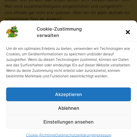
Man wird zusammenhangslos eingeschoben und rumgedreht –
und oftmals gar nicht erst gelesen. Aber bin ich allein deshalb ein
schlechterer Text als andere?
Cookie-Zustimmung
Na gut, ich werde nie in den Bestsellerlisten stehen. Aber andere
verwalten
Texte schaffen das auch nicht. Und darum stört es mich nicht
besonders blind zu sein. Und sollten Sie diese Zeilen noch immer
lesen, so habe ich als kleiner Blindtext etwas geschafft, wovon all
Um dir ein optimales Erlebnis zu bieten, verwenden wir Technologien wie
Cookies, um Geräteinformationen zu speichern und/oder darauf
die richtigen und wichtigen Texte meist nur träumen.
zuzugreifen. Wenn du diesen Technologien zustimmst, können wir Daten
wie das Surfverhalten oder eindeutige IDs auf dieser Website verarbeiten.
Wenn du deine Zustimmung nicht erteilst oder zurückziehst, können
bestimmte Merkmale und Funktionen beeinträchtigt werden.
Akzeptieren
Ablehnen
Kath. Grundschule an der Burg • UrhG 2026. Alle Rechte
Einstellungen ansehen
vorbehalten.
Cookie-Richtlinie
Datenschutzerklärung
Impressum