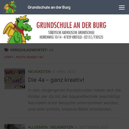
Zum Inhalt springen
VERSCHLAGWORTET:
4A
START
»
POSTS TAGGED "4A"
NEUIGKEITEN
8. APRIL 2022
Die 4a – ganz kreativ!
In den vergangenen Kunststunden haben sich die
Kinder der 4a mit der Aquarelltechnik beschäftigt.
Nachdem erste Versuche unternommen wurden,
sind sehr schöne, kreative Bilder entstanden.
ALLGEMEIN
/
NEUIGKEITEN
9. SEPTEMBER 2021