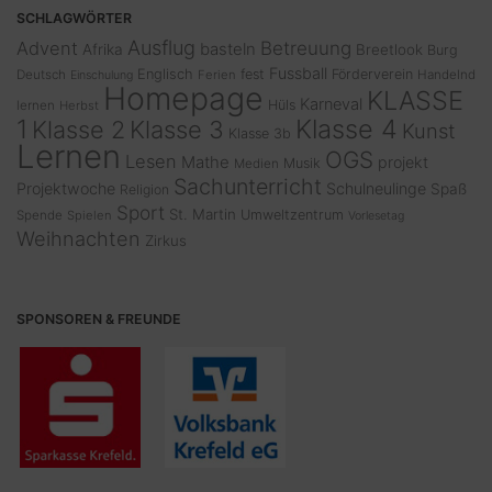
SCHLAGWÖRTER
Ausflug
Advent
Betreuung
basteln
Afrika
Breetlook
Burg
Fussball
Englisch
fest
Förderverein
Deutsch
Ferien
Handelnd
Einschulung
Homepage
KLASSE
Karneval
Hüls
lernen
Herbst
1
Klasse 4
Klasse 2
Klasse 3
Kunst
Klasse 3b
Lernen
OGS
Lesen
Mathe
projekt
Musik
Medien
Sachunterricht
Projektwoche
Schulneulinge
Spaß
Religion
Sport
St. Martin
Umweltzentrum
Spende
Spielen
Vorlesetag
Weihnachten
Zirkus
SPONSOREN & FREUNDE