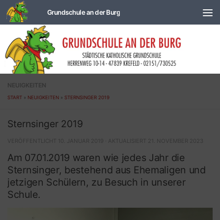
Zum Inhalt springen
NEUIGKEITEN
START
»
NEUIGKEITEN
»
STERNSINGER 2019
Sternsinger 2019
VERÖFFENTLICHT
10. JANUAR 2019
· AKTUALISIERT
21. NOVEMBER 2023
Am 07.01.2019 waren wie jedes Jahr die
Sternsinger, bestehend aus Ehemaligen und
jetzigen Schülern, zu Besuch in unserer
Schule.