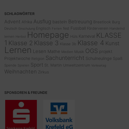
SCHLAGWÖRTER
Ausflug
Advent
Betreuung
basteln
Afrika
Breetlook
Burg
Fussball
Englisch
fest
Förderverein
Deutsch
Ferien
Handelnd
Einschulung
Homepage
KLASSE
Karneval
Hüls
lernen
Herbst
1
Klasse 4
Klasse 2
Klasse 3
Kunst
Klasse 3b
Lernen
OGS
Lesen
Mathe
projekt
Musik
Medien
Sachunterricht
Projektwoche
Schulneulinge
Spaß
Religion
Sport
St. Martin
Umweltzentrum
Spende
Spielen
Vorlesetag
Weihnachten
Zirkus
SPONSOREN & FREUNDE