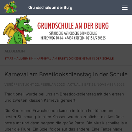
Zum Inhalt springen
ALLGEMEIN
START
»
ALLGEMEIN
»
KARNEVAL AM BREETLOOKSDIENSTAG IN DER SCHULE
Karneval am Breetlooksdienstag in der Schule
VERÖFFENTLICHT
22. FEBRUAR 2023
· AKTUALISIERT
21. NOVEMBER 2023
Traditionell wurde bei uns am Breetlooksdienstag mit den ersten
und zweiten Klassen Karneval gefeiert.
Die Kinder und Erwachsenen kamen in tollen Kostümen und
bester Stimmung. In allen Klassen wurden zunächst die Kostüme
bestaunt und dann begann die große Party. Die Musik schallte laut
über die Flure. Ein Spiel folgte auf das andere. Eine Tanzeinlage