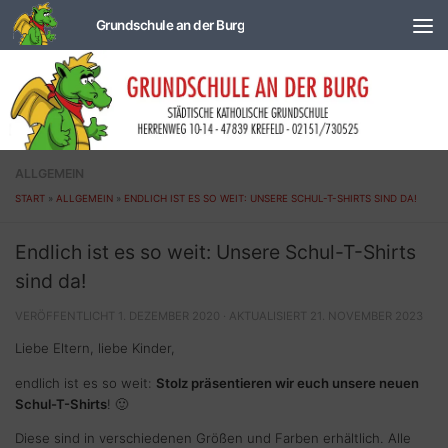
Zum Inhalt springen
ALLGEMEIN
START
»
ALLGEMEIN
»
ENDLICH IST ES SO WEIT: UNSERE SCHUL-T-SHIRTS SIND DA!
Endlich ist es so weit: Unsere Schul-T-Shirts
sind da!
VERÖFFENTLICHT
1. DEZEMBER 2020
· AKTUALISIERT
21. NOVEMBER 2023
Liebe Eltern, liebe Kinder,
endlich ist es so weit:
Stolz präsentieren wir euch unsere neuen
Schul-T-Shirts
! 🙂
Diese sind in verschiedenen Größen und Farben erhältlich. Alle