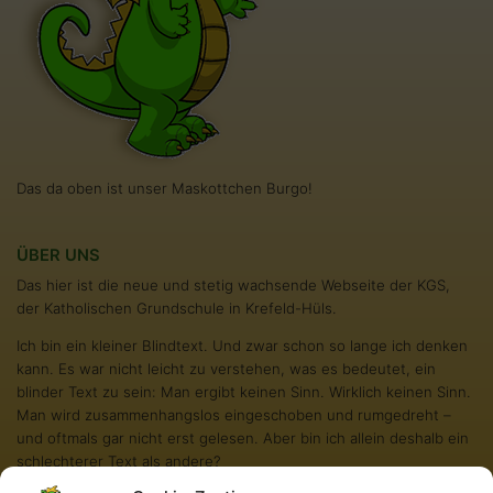
Das da oben ist unser Maskottchen Burgo!
ÜBER UNS
Das hier ist die neue und stetig wachsende Webseite der KGS,
der Katholischen Grundschule in Krefeld-Hüls.
Ich bin ein kleiner Blindtext. Und zwar schon so lange ich denken
kann. Es war nicht leicht zu verstehen, was es bedeutet, ein
blinder Text zu sein: Man ergibt keinen Sinn. Wirklich keinen Sinn.
Man wird zusammenhangslos eingeschoben und rumgedreht –
und oftmals gar nicht erst gelesen. Aber bin ich allein deshalb ein
schlechterer Text als andere?