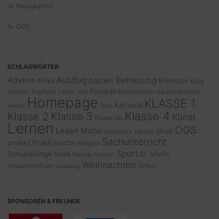
Neuigkeiten
OGS
SCHLAGWÖRTER
Ausflug
Advent
Betreuung
basteln
Afrika
Breetlook
Burg
Fussball
Englisch
fest
Förderverein
Deutsch
Ferien
Handelnd lernen
Homepage
KLASSE 1
Karneval
Hüls
Herbst
Klasse 4
Klasse 2
Klasse 3
Kunst
Klasse 3b
Lernen
OGS
Lesen
Mathe
Musik
Medien
Mathematik
Sachunterricht
projekt
Projektwoche
Religion
Sport
Schulneulinge
Spaß
St. Martin
Spende
Spielen
Weihnachten
Zirkus
Umweltzentrum
Vorlesetag
SPONSOREN & FREUNDE