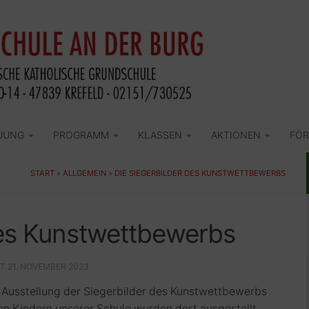
UUNG
PROGRAMM
KLASSEN
AKTIONEN
FÖR
START
»
ALLGEMEIN
»
DIE SIEGERBILDER DES KUNSTWETTBEWERBS
des Kunstwettbewerbs
RT
21. NOVEMBER 2023
usstellung der Siegerbilder des Kunstwettbewerbs
von Kindern unserer Schule wurden dort ausgestellt.