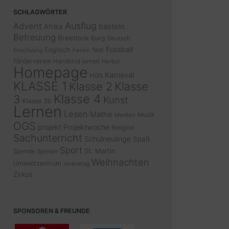
SCHLAGWÖRTER
Ausflug
Advent
basteln
Afrika
Betreuung
Breetlook
Burg
Deutsch
Fussball
Englisch
fest
Ferien
Einschulung
Förderverein
Handelnd lernen
Herbst
Homepage
Karneval
Hüls
KLASSE 1
Klasse 2
Klasse
Klasse 4
3
Kunst
Klasse 3b
Lernen
Lesen
Mathe
Musik
Medien
OGS
projekt
Projektwoche
Religion
Sachunterricht
Schulneulinge
Spaß
Sport
St. Martin
Spende
Spielen
Weihnachten
Umweltzentrum
Vorlesetag
Zirkus
SPONSOREN & FREUNDE