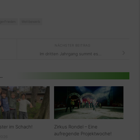
gerFrieden
Wettbewerb
NÄCHSTER BEITRAG
Im dritten Jahrgang summt es…
 …
ster im Schach!
Zirkus Rondel – Eine
aufregende Projektwoche!
2026