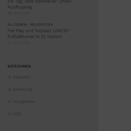
Ein Tag, viele Abenteuer: Unser
Ausflugstag
28. JULI 2026
ALLGEMEIN
/
NEUIGKEITEN
Fair Play und Torjubel: UNICEF-
Fußballturnier in St. Hubert
24. JULI 2026
KATEGORIEN
Allgemein
Betreuung
Neuigkeiten
OGS