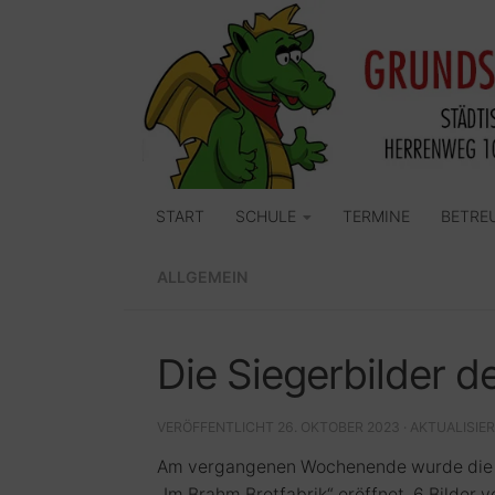
Zum Inhalt springen
START
SCHULE
TERMINE
BETRE
ALLGEMEIN
Die Siegerbilder 
VERÖFFENTLICHT
26. OKTOBER 2023
· AKTUALISIE
Am vergangenen Wochenende wurde die A
„Im Brahm Brotfabrik“ eröffnet. 6 Bilder 