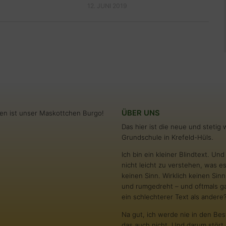
12. JUNI 2019
ÜBER UNS
en ist unser Maskottchen Burgo!
Das hier ist die neue und steti
Grundschule in Krefeld-Hüls.
Ich bin ein kleiner Blindtext. U
nicht leicht zu verstehen, was es
keinen Sinn. Wirklich keinen S
und rumgedreht – und oftmals gar
ein schlechterer Text als andere
Na gut, ich werde nie in den Bes
das auch nicht. Und darum stört 