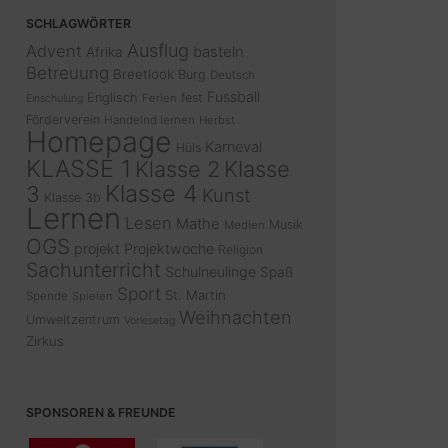
SCHLAGWÖRTER
Ausflug
Advent
basteln
Afrika
Betreuung
Breetlook
Burg
Deutsch
Fussball
Englisch
fest
Ferien
Einschulung
Förderverein
Handelnd lernen
Herbst
Homepage
Karneval
Hüls
KLASSE 1
Klasse 2
Klasse
Klasse 4
3
Kunst
Klasse 3b
Lernen
Lesen
Mathe
Musik
Medien
OGS
projekt
Projektwoche
Religion
Sachunterricht
Schulneulinge
Spaß
Sport
St. Martin
Spende
Spielen
Weihnachten
Umweltzentrum
Vorlesetag
Zirkus
SPONSOREN & FREUNDE