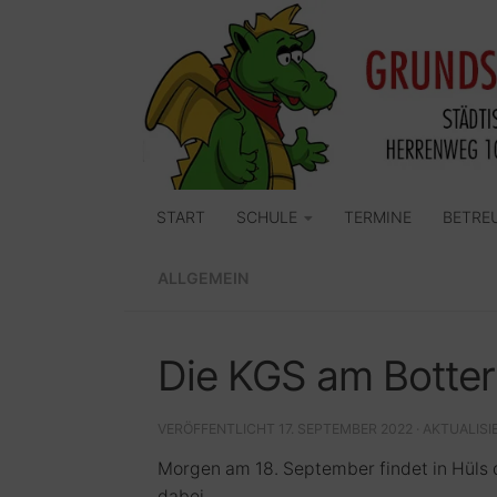
Zum Inhalt springen
START
SCHULE
TERMINE
BETRE
ALLGEMEIN
Die KGS am Botte
VERÖFFENTLICHT
17. SEPTEMBER 2022
· AKTUALIS
Morgen am 18. September findet in Hüls d
dabei.