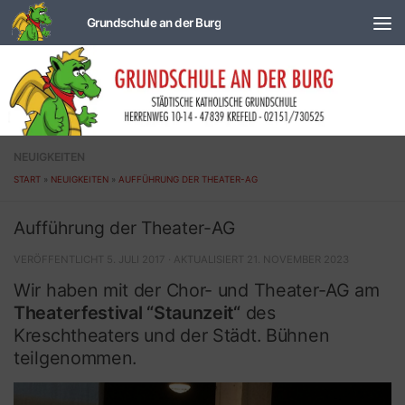
Zum Inhalt springen
NEUIGKEITEN
START
»
NEUIGKEITEN
»
AUFFÜHRUNG DER THEATER-AG
Aufführung der Theater-AG
VERÖFFENTLICHT
5. JULI 2017
· AKTUALISIERT
21. NOVEMBER 2023
Wir haben mit der Chor- und Theater-AG am
Theaterfestival “Staunzeit“
des
Kreschtheaters und der Städt. Bühnen
teilgenommen.