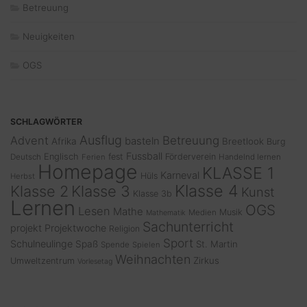
Betreuung
Neuigkeiten
OGS
SCHLAGWÖRTER
Ausflug
Advent
Betreuung
basteln
Afrika
Breetlook
Burg
Fussball
Englisch
fest
Förderverein
Deutsch
Ferien
Handelnd lernen
Homepage
KLASSE 1
Karneval
Hüls
Herbst
Klasse 4
Klasse 2
Klasse 3
Kunst
Klasse 3b
Lernen
OGS
Lesen
Mathe
Musik
Medien
Mathematik
Sachunterricht
projekt
Projektwoche
Religion
Sport
Schulneulinge
Spaß
St. Martin
Spende
Spielen
Weihnachten
Zirkus
Umweltzentrum
Vorlesetag