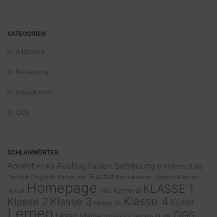
KATEGORIEN
Allgemein
Betreuung
Neuigkeiten
OGS
SCHLAGWÖRTER
Ausflug
Advent
Betreuung
basteln
Afrika
Breetlook
Burg
Fussball
Englisch
fest
Förderverein
Deutsch
Ferien
Handelnd lernen
Homepage
KLASSE 1
Karneval
Hüls
Herbst
Klasse 4
Klasse 2
Klasse 3
Kunst
Klasse 3b
Lernen
OGS
Lesen
Mathe
Musik
Medien
Mathematik