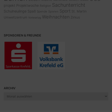
Sachunterricht
projekt
Projektwoche
Religion
Sport
Schulneulinge
Spaß
St. Martin
Spende
Spielen
Weihnachten
Zirkus
Umweltzentrum
Vorlesetag
SPONSOREN & FREUNDE
ARCHIV
Archiv