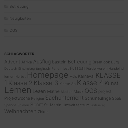
Betreuung
Neuigkeiten
OGS
SCHLAGWÖRTER
Ausflug
Advent
Betreuung
basteln
Afrika
Breetlook
Burg
Fussball
Englisch
fest
Förderverein
Deutsch
Ferien
Handelnd
Einschulung
Homepage
KLASSE
Karneval
Hüls
lernen
Herbst
1
Klasse 4
Klasse 2
Klasse 3
Kunst
Klasse 3b
Lernen
OGS
Lesen
Mathe
projekt
Musik
Medien
Sachunterricht
Projektwoche
Schulneulinge
Spaß
Religion
Sport
St. Martin
Umweltzentrum
Spende
Spielen
Vorlesetag
Weihnachten
Zirkus