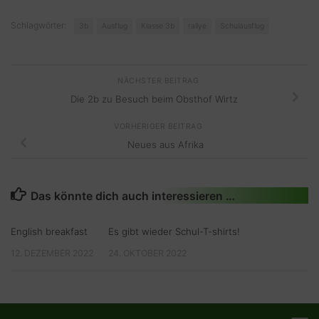
Schlagwörter:
3b
Ausflug
Klasse 3b
rallye
Schulausflug
NÄCHSTER BEITRAG
Die 2b zu Besuch beim Obsthof Wirtz
VORHERIGER BEITRAG
Neues aus Afrika
Das könnte dich auch interessieren …
English breakfast
Es gibt wieder Schul-T-shirts!
12. DEZEMBER 2022
24. OKTOBER 2022