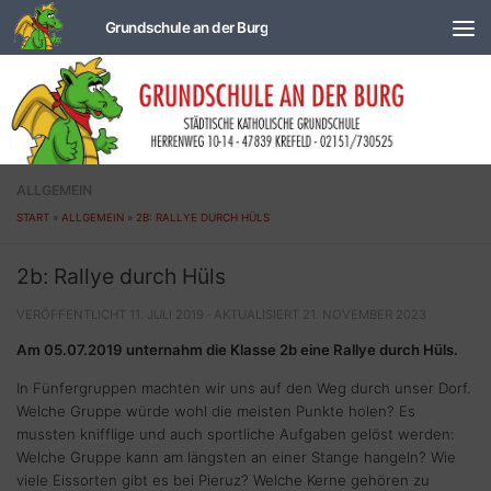
Zum Inhalt springen
ALLGEMEIN
START
»
ALLGEMEIN
»
2B: RALLYE DURCH HÜLS
2b: Rallye durch Hüls
VERÖFFENTLICHT
11. JULI 2019
· AKTUALISIERT
21. NOVEMBER 2023
Am 05.07.2019 unternahm die Klasse 2b eine Rallye durch Hüls.
In Fünfergruppen machten wir uns auf den Weg durch unser Dorf.
Welche Gruppe würde wohl die meisten Punkte holen? Es
mussten knifflige und auch sportliche Aufgaben gelöst werden:
Welche Gruppe kann am längsten an einer Stange hangeln? Wie
viele Eissorten gibt es bei Pieruz? Welche Kerne gehören zu